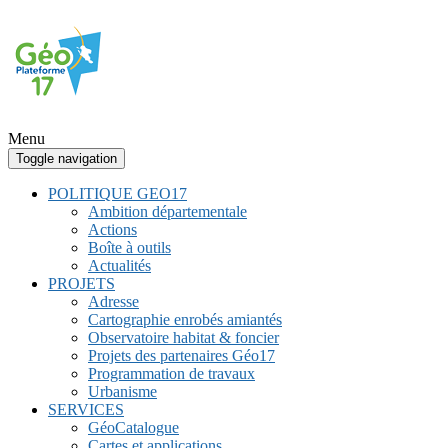
Menu
Toggle navigation
POLITIQUE GEO17
Ambition départementale
Actions
Boîte à outils
Actualités
PROJETS
Adresse
Cartographie enrobés amiantés
Observatoire habitat & foncier
Projets des partenaires Géo17
Programmation de travaux
Urbanisme
SERVICES
GéoCatalogue
Cartes et applications