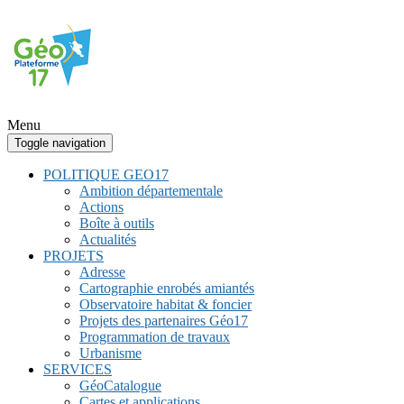
Menu
Toggle navigation
POLITIQUE GEO17
Ambition départementale
Actions
Boîte à outils
Actualités
PROJETS
Adresse
Cartographie enrobés amiantés
Observatoire habitat & foncier
Projets des partenaires Géo17
Programmation de travaux
Urbanisme
SERVICES
GéoCatalogue
Cartes et applications