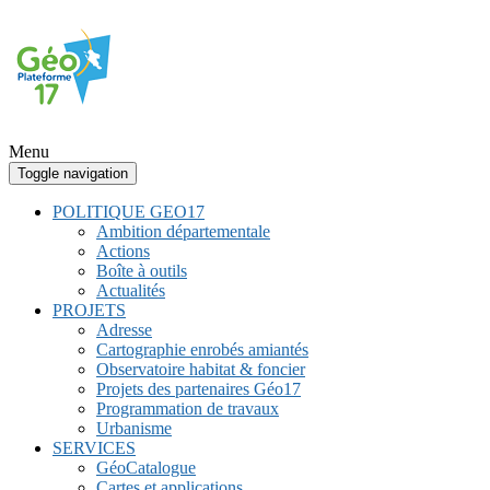
Menu
Toggle navigation
POLITIQUE GEO17
Ambition départementale
Actions
Boîte à outils
Actualités
PROJETS
Adresse
Cartographie enrobés amiantés
Observatoire habitat & foncier
Projets des partenaires Géo17
Programmation de travaux
Urbanisme
SERVICES
GéoCatalogue
Cartes et applications