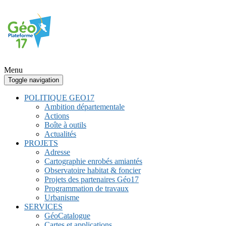
Menu
Toggle navigation
POLITIQUE GEO17
Ambition départementale
Actions
Boîte à outils
Actualités
PROJETS
Adresse
Cartographie enrobés amiantés
Observatoire habitat & foncier
Projets des partenaires Géo17
Programmation de travaux
Urbanisme
SERVICES
GéoCatalogue
Cartes et applications