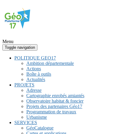
Menu
Toggle navigation
POLITIQUE GEO17
Ambition départementale
Actions
Boîte à outils
Actualités
PROJETS
Adresse
Cartographie enrobés amiantés
Observatoire habitat & foncier
Projets des partenaires Géo17
Programmation de travaux
Urbanisme
SERVICES
GéoCatalogue
Cartes et applications