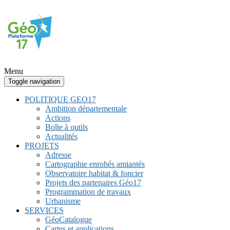
Menu
Toggle navigation
POLITIQUE GEO17
Ambition départementale
Actions
Boîte à outils
Actualités
PROJETS
Adresse
Cartographie enrobés amiantés
Observatoire habitat & foncier
Projets des partenaires Géo17
Programmation de travaux
Urbanisme
SERVICES
GéoCatalogue
Cartes et applications