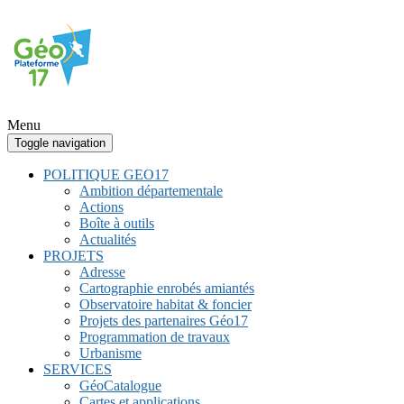
Menu
Toggle navigation
POLITIQUE GEO17
Ambition départementale
Actions
Boîte à outils
Actualités
PROJETS
Adresse
Cartographie enrobés amiantés
Observatoire habitat & foncier
Projets des partenaires Géo17
Programmation de travaux
Urbanisme
SERVICES
GéoCatalogue
Cartes et applications