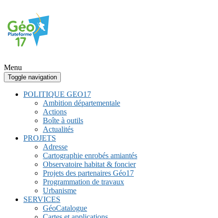
Menu
Toggle navigation
POLITIQUE GEO17
Ambition départementale
Actions
Boîte à outils
Actualités
PROJETS
Adresse
Cartographie enrobés amiantés
Observatoire habitat & foncier
Projets des partenaires Géo17
Programmation de travaux
Urbanisme
SERVICES
GéoCatalogue
Cartes et applications