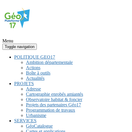
Menu
Toggle navigation
POLITIQUE GEO17
Ambition départementale
Actions
Boîte à outils
Actualités
PROJETS
Adresse
Cartographie enrobés amiantés
Observatoire habitat & foncier
Projets des partenaires Géo17
Programmation de travaux
Urbanisme
SERVICES
GéoCatalogue
Cartes et applications