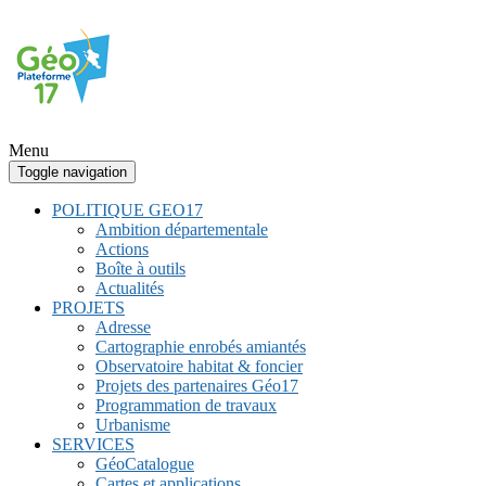
Menu
Toggle navigation
POLITIQUE GEO17
Ambition départementale
Actions
Boîte à outils
Actualités
PROJETS
Adresse
Cartographie enrobés amiantés
Observatoire habitat & foncier
Projets des partenaires Géo17
Programmation de travaux
Urbanisme
SERVICES
GéoCatalogue
Cartes et applications