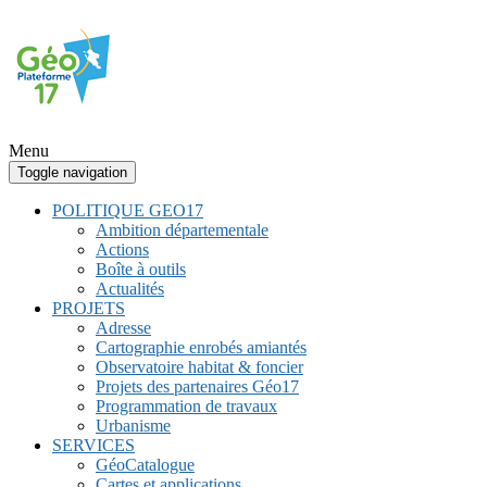
Menu
Toggle navigation
POLITIQUE GEO17
Ambition départementale
Actions
Boîte à outils
Actualités
PROJETS
Adresse
Cartographie enrobés amiantés
Observatoire habitat & foncier
Projets des partenaires Géo17
Programmation de travaux
Urbanisme
SERVICES
GéoCatalogue
Cartes et applications