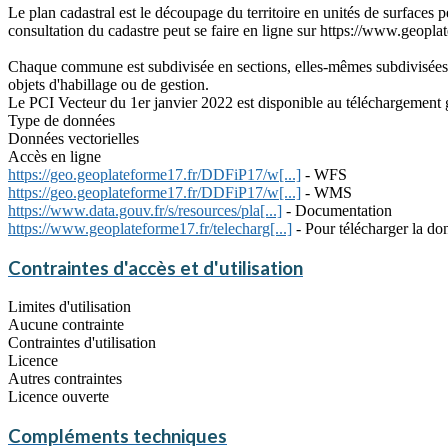
Le plan cadastral est le découpage du territoire en unités de surfaces p
consultation du cadastre peut se faire en ligne sur https://www.geoplat
Chaque commune est subdivisée en sections, elles-mêmes subdivisées e
objets d'habillage ou de gestion.
Le PCI Vecteur du 1er janvier 2022 est disponible au téléchargement g
Type de données
Données vectorielles
Accès en ligne
https://geo.geoplateforme17.fr/DDFiP17/w[...]
- WFS
https://geo.geoplateforme17.fr/DDFiP17/w[...]
- WMS
https://www.data.gouv.fr/s/resources/pla[...]
- Documentation
https://www.geoplateforme17.fr/telecharg[...]
- Pour télécharger la don
Contraintes d'accès et d'utilisation
Limites d'utilisation
Aucune contrainte
Contraintes d'utilisation
Licence
Autres contraintes
Licence ouverte
Compléments techniques