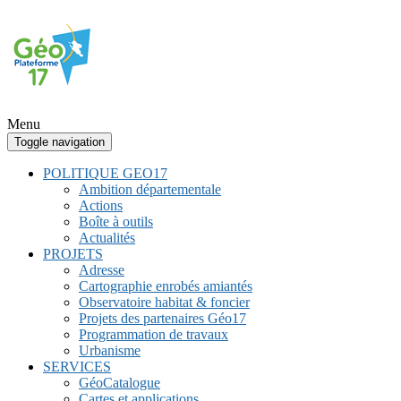
Menu
Toggle navigation
POLITIQUE GEO17
Ambition départementale
Actions
Boîte à outils
Actualités
PROJETS
Adresse
Cartographie enrobés amiantés
Observatoire habitat & foncier
Projets des partenaires Géo17
Programmation de travaux
Urbanisme
SERVICES
GéoCatalogue
Cartes et applications