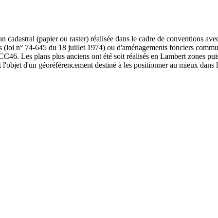
 cadastral (papier ou raster) réalisée dans le cadre de conventions avec 
 (loi n° 74-645 du 18 juillet 1974) ou d'aménagements fonciers commun
C46. Les plans plus anciens ont été soit réalisés en Lambert zones puis 
t l'objet d'un géoréférencement destiné à les positionner au mieux dans l