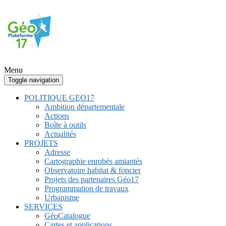
Menu
Toggle navigation
POLITIQUE GEO17
Ambition départementale
Actions
Boîte à outils
Actualités
PROJETS
Adresse
Cartographie enrobés amiantés
Observatoire habitat & foncier
Projets des partenaires Géo17
Programmation de travaux
Urbanisme
SERVICES
GéoCatalogue
Cartes et applications