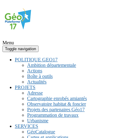
Menu
Toggle navigation
POLITIQUE GEO17
Ambition départementale
Actions
Boîte à outils
Actualités
PROJETS
Adresse
Cartographie enrobés amiantés
Observatoire habitat & foncier
Projets des partenaires Géo17
Programmation de travaux
Urbanisme
SERVICES
GéoCatalogue
Cartes et applications