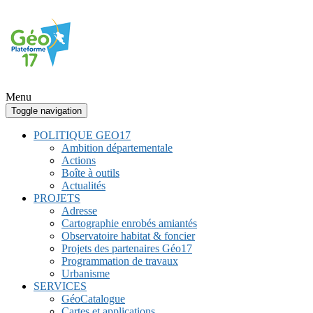
Menu
Toggle navigation
POLITIQUE GEO17
Ambition départementale
Actions
Boîte à outils
Actualités
PROJETS
Adresse
Cartographie enrobés amiantés
Observatoire habitat & foncier
Projets des partenaires Géo17
Programmation de travaux
Urbanisme
SERVICES
GéoCatalogue
Cartes et applications