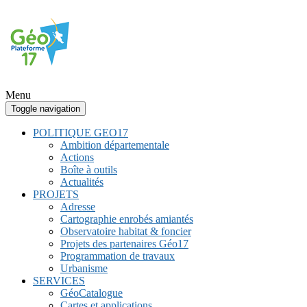
Menu
Toggle navigation
POLITIQUE GEO17
Ambition départementale
Actions
Boîte à outils
Actualités
PROJETS
Adresse
Cartographie enrobés amiantés
Observatoire habitat & foncier
Projets des partenaires Géo17
Programmation de travaux
Urbanisme
SERVICES
GéoCatalogue
Cartes et applications