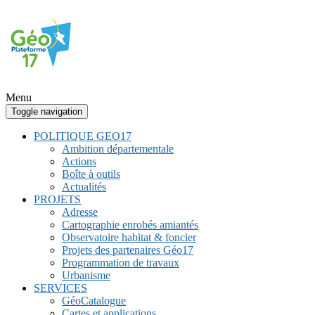
Menu
Toggle navigation
POLITIQUE GEO17
Ambition départementale
Actions
Boîte à outils
Actualités
PROJETS
Adresse
Cartographie enrobés amiantés
Observatoire habitat & foncier
Projets des partenaires Géo17
Programmation de travaux
Urbanisme
SERVICES
GéoCatalogue
Cartes et applications