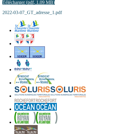
Télécharger
(
pdf,
1.09 MB
)
2022-03-07_GT_adresse_1.pdf