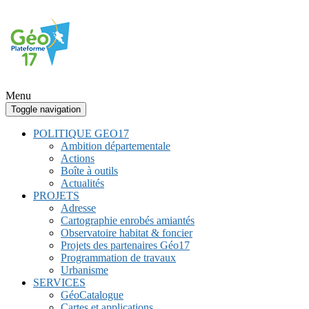
Menu
Toggle navigation
POLITIQUE GEO17
Ambition départementale
Actions
Boîte à outils
Actualités
PROJETS
Adresse
Cartographie enrobés amiantés
Observatoire habitat & foncier
Projets des partenaires Géo17
Programmation de travaux
Urbanisme
SERVICES
GéoCatalogue
Cartes et applications