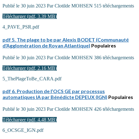
Publié le 30 juin 2023
Par
Clotilde MOHSEN
515 téléchargements
Télécharger
(
pdf,
3.39 MB
)
4_PAVE_PSR.pdf
pdf
5. The plage to be par Alexis BODET (Communauté
d'Agglomération de Royan Atlantique)
Populaires
Publié le 30 juin 2023
Par
Clotilde MOHSEN
386 téléchargements
Télécharger
(
pdf,
2.16 MB
)
5_ThePlageToBe_CARA.pdf
pdf
6. Production de l’OCS GE par processus
automatiques IA par Bénédicte DEPEUX (IGN)
Populaires
Publié le 30 juin 2023
Par
Clotilde MOHSEN
426 téléchargements
Télécharger
(
pdf,
4.48 MB
)
6_OCSGE_IGN.pdf