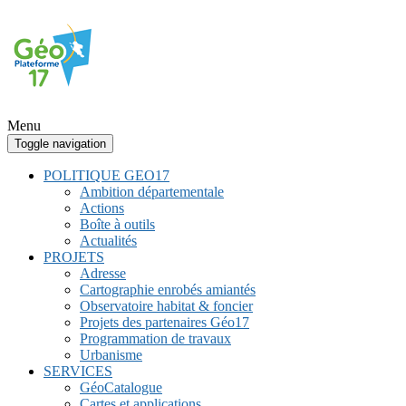
Menu
Toggle navigation
POLITIQUE GEO17
Ambition départementale
Actions
Boîte à outils
Actualités
PROJETS
Adresse
Cartographie enrobés amiantés
Observatoire habitat & foncier
Projets des partenaires Géo17
Programmation de travaux
Urbanisme
SERVICES
GéoCatalogue
Cartes et applications