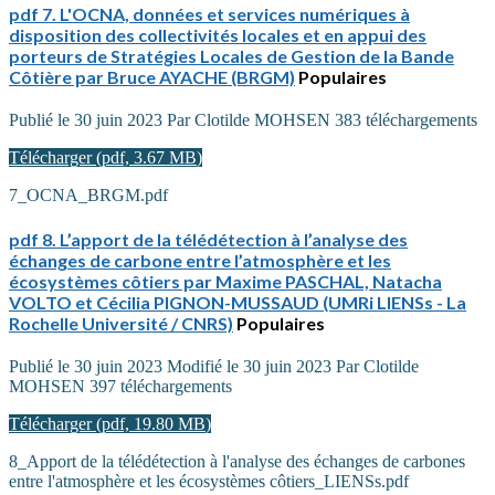
pdf
7. L'OCNA, données et services numériques à
disposition des collectivités locales et en appui des
porteurs de Stratégies Locales de Gestion de la Bande
Côtière par Bruce AYACHE (BRGM)
Populaires
Publié le 30 juin 2023
Par
Clotilde MOHSEN
383 téléchargements
Télécharger
(
pdf,
3.67 MB
)
7_OCNA_BRGM.pdf
pdf
8. L’apport de la télédétection à l’analyse des
échanges de carbone entre l’atmosphère et les
écosystèmes côtiers par Maxime PASCHAL, Natacha
VOLTO et Cécilia PIGNON-MUSSAUD (UMRi LIENSs - La
Rochelle Université / CNRS)
Populaires
Publié le 30 juin 2023
Modifié le 30 juin 2023
Par
Clotilde
MOHSEN
397 téléchargements
Télécharger
(
pdf,
19.80 MB
)
8_Apport de la télédétection à l'analyse des échanges de carbones
entre l'atmosphère et les écosystèmes côtiers_LIENSs.pdf