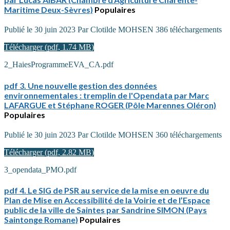
Maritime Deux-Sèvres)
Populaires
Publié le 30 juin 2023
Par
Clotilde MOHSEN
386 téléchargements
Télécharger
(
pdf,
1.74 MB
)
2_HaiesProgrammeEVA_CA.pdf
pdf
3. Une nouvelle gestion des données
environnementales : tremplin de l'Opendata par Marc
LAFARGUE et Stéphane ROGER (Pôle Marennes Oléron)
Populaires
Publié le 30 juin 2023
Par
Clotilde MOHSEN
360 téléchargements
Télécharger
(
pdf,
2.82 MB
)
3_opendata_PMO.pdf
pdf
4. Le SIG de PSR au service de la mise en oeuvre du
Plan de Mise en Accessibilité de la Voirie et de l’Espace
public de la ville de Saintes par Sandrine SIMON (Pays
Saintonge Romane)
Populaires