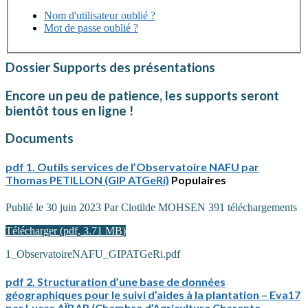
Nom d'utilisateur oublié ?
Mot de passe oublié ?
Dossier
Supports des présentations
Encore un peu de patience, les supports seront
bientôt tous en ligne !
Documents
pdf
1. Outils services de l’Observatoire NAFU par
Thomas PETILLON (GIP ATGeRi)
Populaires
Publié le 30 juin 2023
Par
Clotilde MOHSEN
391 téléchargements
Télécharger
(
pdf,
3.71 MB
)
1_ObservatoireNAFU_GIPATGeRi.pdf
pdf
2. Structuration d’une base de données
géographiques pour le suivi d’aides à la plantation – Eva17
par Lucas AÏBAR (Chambre d’Agriculture Charente-