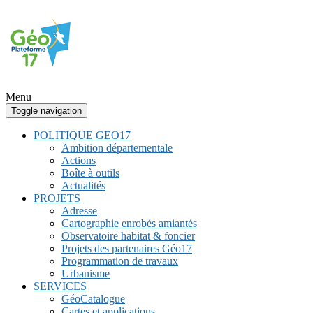
Menu
Toggle navigation
POLITIQUE GEO17
Ambition départementale
Actions
Boîte à outils
Actualités
PROJETS
Adresse
Cartographie enrobés amiantés
Observatoire habitat & foncier
Projets des partenaires Géo17
Programmation de travaux
Urbanisme
SERVICES
GéoCatalogue
Cartes et applications