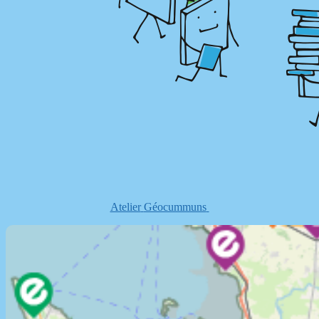
Atelier
Géocummuns