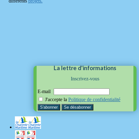
différents
projets.
La lettre d'informations
Inscrivez-vous
E-mail
J'accepte la
Politique de confidentialité