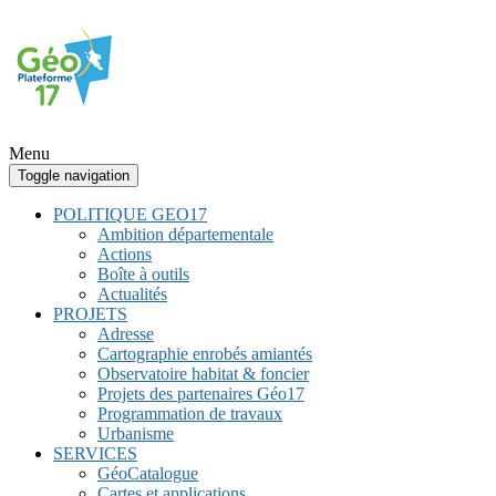
Menu
Toggle navigation
POLITIQUE GEO17
Ambition départementale
Actions
Boîte à outils
Actualités
PROJETS
Adresse
Cartographie enrobés amiantés
Observatoire habitat & foncier
Projets des partenaires Géo17
Programmation de travaux
Urbanisme
SERVICES
GéoCatalogue
Cartes et applications