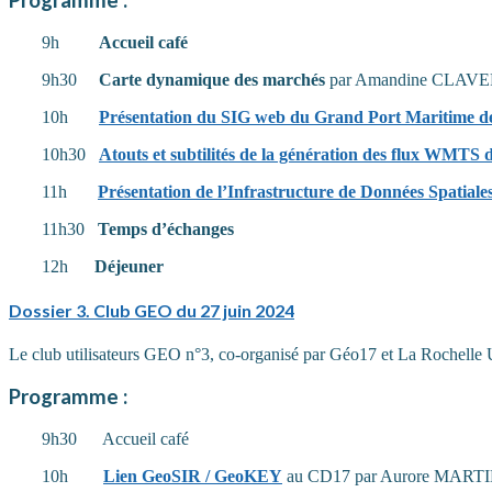
Programme :
9h
Accueil café
9h30
Carte dynamique des marchés
par Amandine CLAVERO
10h
Présentation du SIG web du Grand Port Maritime d
10h30
Atouts et subtilités de la génération des flux WMTS
11h
Présentation de l’Infrastructure de Données Spatiale
11h30
Temps d’échanges
12h
Déjeuner
Dossier
3. Club GEO du 27 juin 2024
Le club utilisateurs GEO n°3, co-organisé par Géo17 et La Rochelle Un
Programme :
9h30 Accueil café
10h
Lien GeoSIR / GeoKEY
au CD17 par Aurore MARTIN