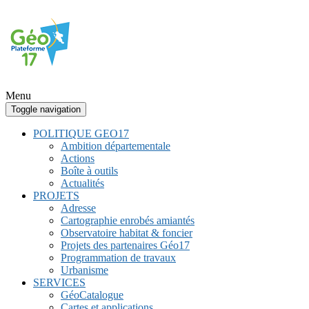
Menu
Toggle navigation
POLITIQUE GEO17
Ambition départementale
Actions
Boîte à outils
Actualités
PROJETS
Adresse
Cartographie enrobés amiantés
Observatoire habitat & foncier
Projets des partenaires Géo17
Programmation de travaux
Urbanisme
SERVICES
GéoCatalogue
Cartes et applications