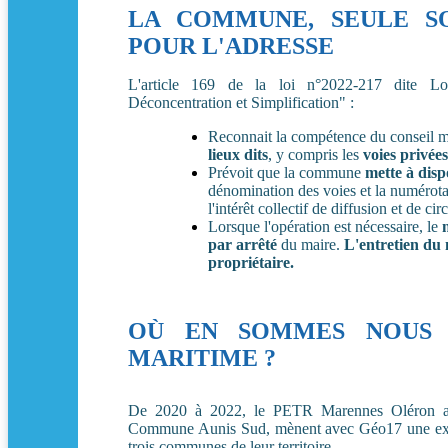
LA COMMUNE, SEULE S
POUR L'ADRESSE
L'article 169 de la loi n°2022-217 dite Loi "
Déconcentration et Simplification" :
Reconnait la compétence du conseil 
lieux dits
, y compris les
voies privées
Prévoit que la commune
mette à disp
dénomination des voies et la numérota
l'intérêt collectif de diffusion et de ci
Lorsque l'opération est nécessaire, le
par arrêté
du maire.
L'entretien du 
propriétaire.
OÙ EN SOMMES NOUS 
MARITIME ?
De 2020 à 2022, le PETR Marennes Oléron a
Commune Aunis Sud, mènent avec Géo17 une expé
trois communes de leur territoire.