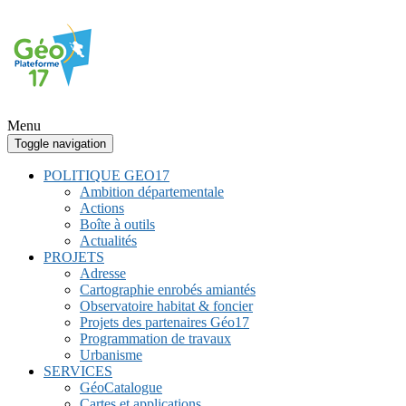
Menu
Toggle navigation
POLITIQUE GEO17
Ambition départementale
Actions
Boîte à outils
Actualités
PROJETS
Adresse
Cartographie enrobés amiantés
Observatoire habitat & foncier
Projets des partenaires Géo17
Programmation de travaux
Urbanisme
SERVICES
GéoCatalogue
Cartes et applications