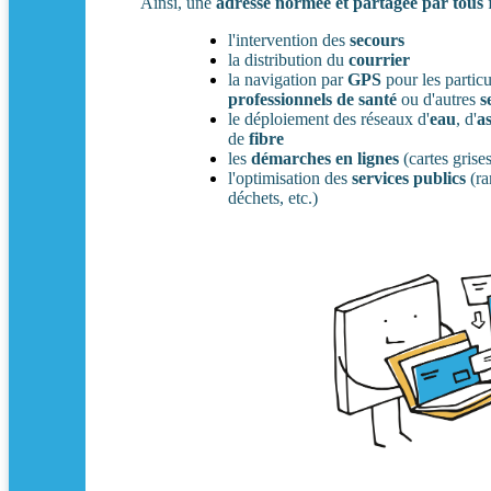
Ainsi, une
adresse normée et partagée par tous
f
l'intervention des
secours
la distribution du
courrier
la navigation par
GPS
pour les particu
professionnels de santé
ou d'autres
s
le déploiement des réseaux d'
eau
, d'
a
de
fibre
les
démarches en lignes
(cartes grises
l'optimisation des
services publics
(ra
déchets, etc.)